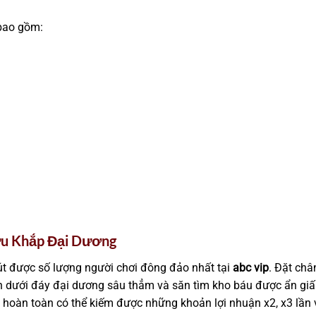
 bao gồm:
ưu Khắp Đại Dương
t được số lượng người chơi đông đảo nhất tại
abc vip
. Đặt châ
dưới đáy đại dương sâu thẳm và săn tìm kho báu được ẩn giấu
hoàn toàn có thể kiếm được những khoản lợi nhuận x2, x3 lần 