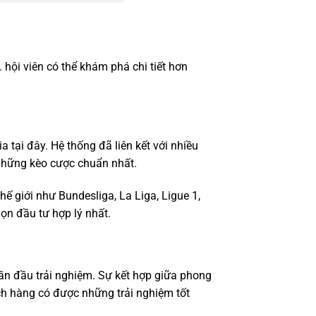
. hội viên có thể khám phá chi tiết hơn
 tại đây. Hệ thống đã liên kết với nhiều
 những kèo cược chuẩn nhất.
hế giới như Bundesliga, La Liga, Ligue 1,
ọn đầu tư hợp lý nhất.
ần đầu trải nghiệm. Sự kết hợp giữa phong
ch hàng có được những trải nghiệm tốt