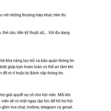
so với những thương hiệu khác trên thị
 thẻ cào, tiền kỹ thuật số,… Với đa dạng
tới khả năng lưu trữ và bảo quản thông tin
biệt giúp bạn hoàn toàn có thể an tâm khi
 đề rò rỉ hoặc bị đánh cắp thông tin.
ợ giải quyết sự cố cho hội viên. Mỗi khi
n viên sẽ có mặt ngay lập tức để hỗ trợ hội
gồm live chat, hotline, telegram và gmail.