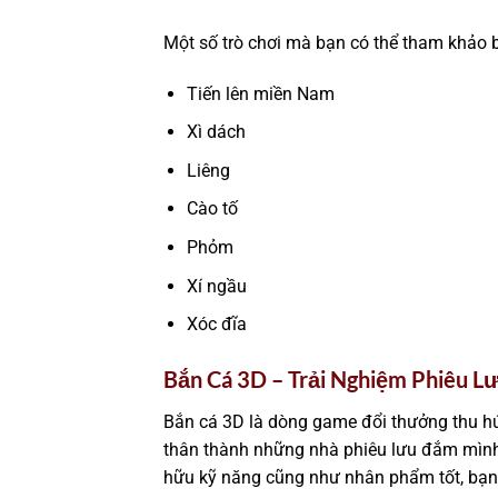
Một số trò chơi mà bạn có thể tham khảo
Tiến lên miền Nam
Xì dách
Liêng
Cào tố
Phỏm
Xí ngầu
Xóc đĩa
Bắn Cá 3D – Trải Nghiệm Phiêu L
Bắn cá 3D là dòng game đổi thưởng thu hú
thân thành những nhà phiêu lưu đắm mình 
hữu kỹ năng cũng như nhân phẩm tốt, bạn 