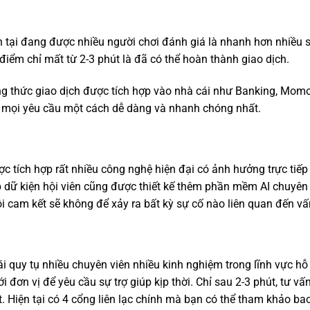
ện tại đang được nhiều người chơi đánh giá là nhanh hơn nhiều 
điểm chỉ mất từ 2-3 phút là đã có thể hoàn thành giao dịch.
ng thức giao dịch được tích hợp vào nhà cái như Banking, Momo,
lý mọi yêu cầu một cách dễ dàng và nhanh chóng nhất.
c tích hợp rất nhiều công nghệ hiện đại có ảnh hưởng trực tiếp 
p dữ kiện hội viên cũng được thiết kế thêm phần mềm AI chuyên 
i cam kết sẽ không để xảy ra bất kỳ sự cố nào liên quan đến vấn
quy tụ nhiều chuyên viên nhiều kinh nghiệm trong lĩnh vực hỗ tr
i đơn vị để yêu cầu sự trợ giúp kịp thời. Chỉ sau 2-3 phút, tư vấ
Hiện tại có 4 cổng liên lạc chính mà bạn có thể tham khảo bao 