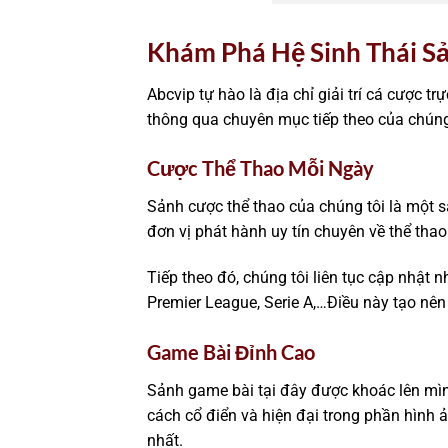
Khám Phá Hệ Sinh Thái S
Abcvip
tự hào là địa chỉ giải trí cá cược t
thông qua chuyên mục tiếp theo của chúng
Cược Thể Thao Mỗi Ngày
Sảnh cược thể thao của chúng tôi là một s
đơn vị phát hành uy tín chuyên về thể tha
Tiếp theo đó, chúng tôi liên tục cập nhật n
Premier League, Serie A,…Điều này tạo nên
Game Bài Đỉnh Cao
Sảnh game bài tại đây được khoác lên mìn
cách cổ điển và hiện đại trong phần hình 
nhất.