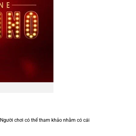
. Người chơi có thể tham khảo nhằm có cái