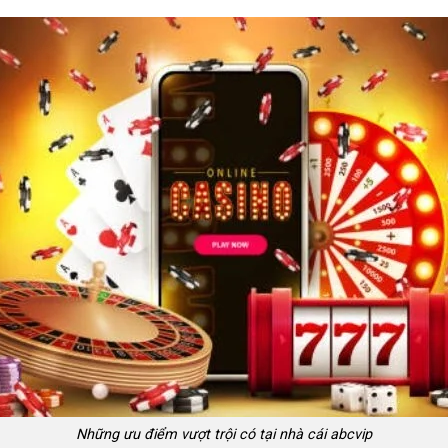
Những ưu điểm vượt trội có tại nhà cái abcvip