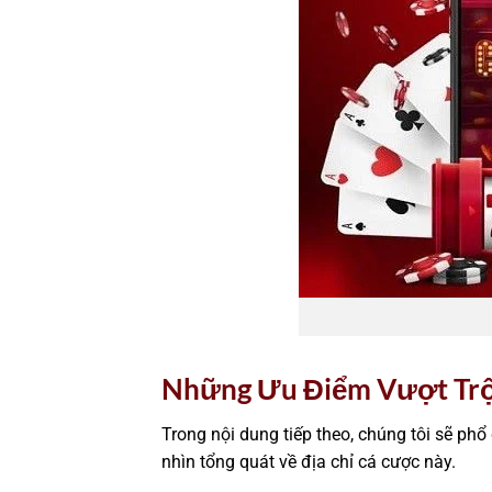
Những Ưu Điểm Vượt Trội
Trong nội dung tiếp theo, chúng tôi sẽ ph
nhìn tổng quát về địa chỉ cá cược này.